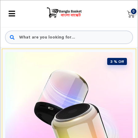
0
3 % Off