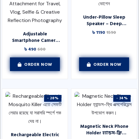
Under-Pillow Sleep
Speaker – Deep
Relaxation Sound
৳ 1190
1590
Adjustable
Device যারা অনিদ্রা বা
Smartphone Camera
হালকা ঘুমের সমস্যায়
Reflection Mirror Clip
৳ 490
600
ভোগেন
– Portable Phone
Camera Mirror
ORDER NOW
ORDER NOW
Attachment for
Travel, Vlog, Selfie &
Creative Reflection
Photography
- 28%
- 34%
Magnetic Neck Phone
Holder হ্যান্ডস-ফ্রি
Rechargeable Electric