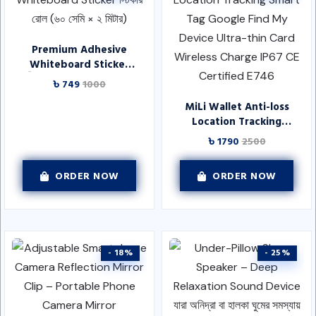
Premium Adhesive
Whiteboard Sticker
স্টিকার রোল (৬০ সেমি ×
৳ 749
1000
২ মিটার)
MiLi Wallet Anti-loss
Location Tracking
Smart Tag Google
৳ 1790
2500
Find My Device Ultra-
thin Card Wireless
ORDER NOW
ORDER NOW
Charge IP67 CE
Certified E746
- 18%
- 25%