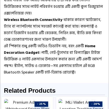
ঘরের পরিবেশকে আরও আকর্ষণীয় ও প্রাণবন্ত করে তোলে।
মিউজিকের সাথে লাইট পরিবর্তন হওয়ায় এটি একটি কুল ভিজ্যুয়াল
এক্সপেরিয়েন্স দেয়।
Wireless Bluetooth Connectivity
থাকার কারণে স্মার্টফোন,
ট্যাব বা ল্যাপটপের সাথে সহজেই কানেক্ট করা যায়। কমপ্যাক্ট ও
মডার্ন ডিজাইন হওয়ায় এটি বেডরুম, লিভিং রুম, স্টাডি রুম কিংবা
ডেস্ক ডেকোরেশনের জন্য দারুণ উপযোগী।
এই স্পিকার শুধু একটি অডিও ডিভাইস নয়, বরং একটি
Home
Decoration Gadget
। পার্টি, গেট-টুগেদার বা রিল্যাক্সিং টাইমে
মিউজিক ও লাইট একসাথে উপভোগ করার জন্য এটি একটি আদর্শ
পছন্দ। স্টাইল, সাউন্ড ও ডেকোর—সব একসাথে চাইলে এই RGB
Bluetooth Speaker একটি হাই-ডিমান্ড প্রোডাক্ট।
Related Products
- 25%
- 28%