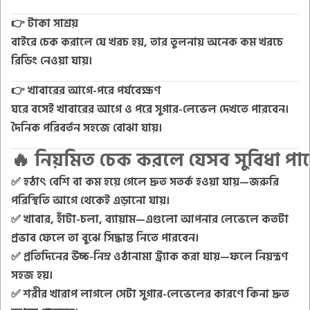
👉
টাকা সাশ্রয়
বাইরে চেক করালে যে খরচ হয়, তার তুলনায়
অনেক কম খরচে
রিডিং নেওয়া যায়
।
👉
খাবারের আগে-পরে পর্যবেক্ষণ
ঘরে বসেই
খাবারের আগে ও পরে সুগার-লেভেল দেখতে পারবেন
।
দৈনিক পরিবর্তন সহজে বোঝা যায়।
🔥
নিয়মিত চেক করলে যেসব সুবিধা পা
✅ হঠাৎ
বেশি বা কম হয়ে গেলে দ্রুত সতর্ক হওয়া যায়
—জরুরি
পরিস্থিতি আগে থেকেই এড়ানো যায়।
✅ খাবার, হাঁটা-চলা, ব্যায়াম—এগুলো
আপনার লেভেলে কতটা
প্রভাব ফেলে তা বুঝে সিদ্ধান্ত নিতে পারবেন
।
✅ প্রতিদিনের
উচ্চ-নিম্ন ওঠানামা ট্র্যাক করা যায়
—ফলে নিয়ন্ত্রণ
সহজ হয়।
✅ শরীর খারাপ লাগলে সেটা
সুগার-লেভেলের কারণে কিনা দ্রুত