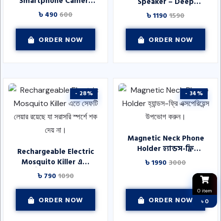
Smartphone Camera
Speaker – Deep
Reflection Mirror Clip
Relaxation Sound
৳ 490
600
৳ 1190
1590
– Portable Phone
Device যারা অনিদ্রা বা
Camera Mirror
হালকা ঘুমের সমস্যায়
ORDER NOW
ORDER NOW
Attachment for
ভোগেন
Travel, Vlog, Selfie &
Creative Reflection
Photography
- 28%
- 34%
Magnetic Neck Phone
Holder হ্যান্ডস-ফ্রি
Rechargeable Electric
এক্সপেরিয়েন্স উপভোগ
Mosquito Killer এতে
৳ 1990
3000
করুন।
সেফটি লেয়ার রয়েছে যা
৳ 790
1090
সরাসরি স্পর্শে শক দেয় না।
0 item
ORDER NOW
ORDER NOW
৳ 0