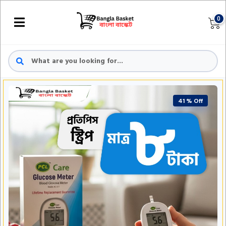
0
41 % Off