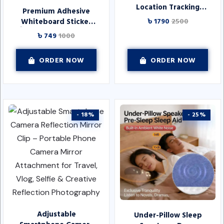
Location Tracking
Premium Adhesive
Smart Tag Google
Whiteboard Sticker
৳ 1790
2500
Find My Device Ultra-
স্টিকার রোল (৬০ সেমি ×
৳ 749
1000
thin Card Wireless
২ মিটার)
Charge IP67 CE
Certified E746
ORDER NOW
ORDER NOW
- 18%
- 25%
Adjustable
Under-Pillow Sleep