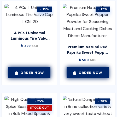
- 39%
- 17%
4 PCs । Universal
Luminous Tire Valve
Cap । CN-20
৳ 399
650
Premium Natural Red
Paprika Sweet Pepper
Powder for Seasoning
৳ 500
600
Meat and Cooking
Dishes Direct
ORDER NOW
ORDER NOW
Manufacturer
- 25%
- 20%
STOCK OUT