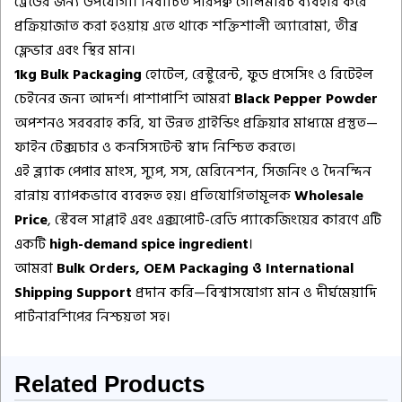
ট্রেডের জন্য উপযোগী। নির্বাচিত পরিপক্ব গোলমরিচ ব্যবহার করে
প্রক্রিয়াজাত করা হওয়ায় এতে থাকে শক্তিশালী অ্যারোমা, তীব্র
ফ্লেভার এবং স্থির মান।
1kg Bulk Packaging
হোটেল, রেস্টুরেন্ট, ফুড প্রসেসিং ও রিটেইল
চেইনের জন্য আদর্শ। পাশাপাশি আমরা
Black Pepper Powder
অপশনও সরবরাহ করি, যা উন্নত গ্রাইন্ডিং প্রক্রিয়ার মাধ্যমে প্রস্তুত—
ফাইন টেক্সচার ও কনসিসটেন্ট স্বাদ নিশ্চিত করতে।
এই ব্ল্যাক পেপার মাংস, স্যুপ, সস, মেরিনেশন, সিজনিং ও দৈনন্দিন
রান্নায় ব্যাপকভাবে ব্যবহৃত হয়। প্রতিযোগিতামূলক
Wholesale
Price
, স্টেবল সাপ্লাই এবং এক্সপোর্ট-রেডি প্যাকেজিংয়ের কারণে এটি
একটি
high-demand spice ingredient
।
আমরা
Bulk Orders, OEM Packaging ও International
Shipping Support
প্রদান করি—বিশ্বাসযোগ্য মান ও দীর্ঘমেয়াদি
পার্টনারশিপের নিশ্চয়তা সহ।
Related Products