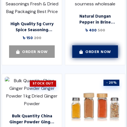
Natural Dungan
Pepper in Brine
High Quality 5g Curry
collection variety very
Spice Seasoning
৳ 400
500
sweet taste without
Powder in Bulk Mixed
৳ 150
200
sourness wholesale
Spices & Seasonings
Fresh & Dried Bag
ORDER NOW
ORDER NOW
Packaging Best Price
- 20%
STOCK OUT
Bulk Quantity China
Ginger Powder Ginger