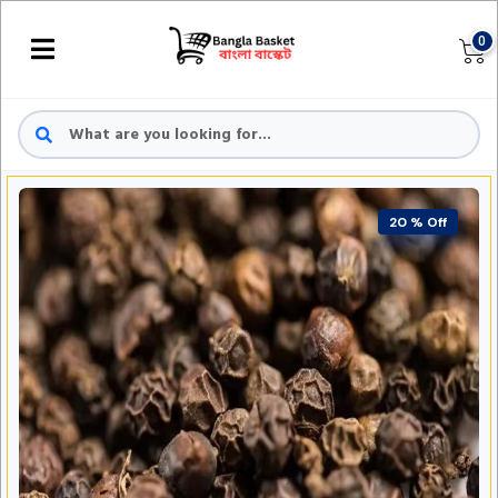
0
20 % Off