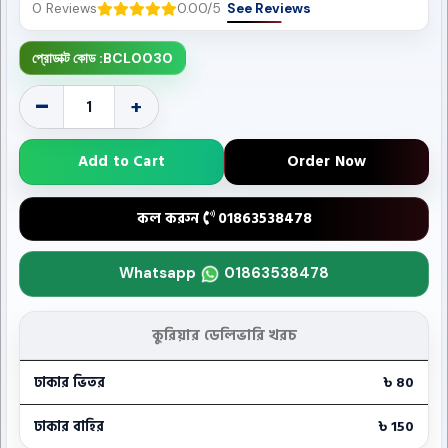
0 Reviews
0.00/5
See Reviews
প্রোডাক্ট কোড :
BCL0030
-
+
Add to Cart
Order Now
কল করুন
01863538478
Whatsapp
01863538478
কুরিয়ার ডেলিভারি খরচ
ঢাকার ভিতর
৳ 80
ঢাকার বাহির
৳ 150