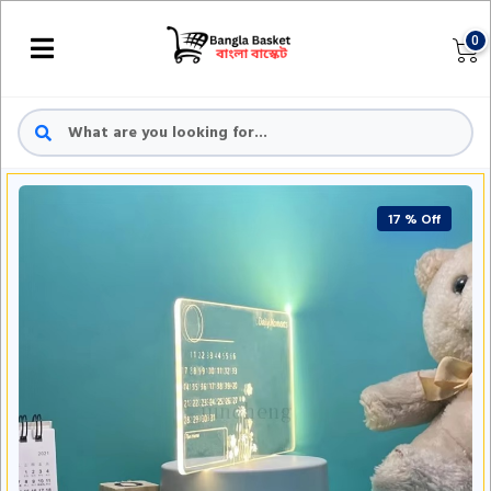
0
17 % Off