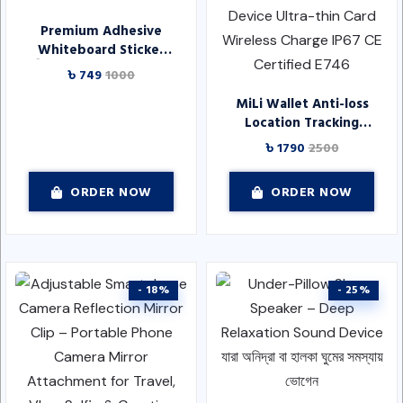
Premium Adhesive
Whiteboard Sticker
স্টিকার রোল (৬০ সেমি ×
৳ 749
1000
২ মিটার)
MiLi Wallet Anti-loss
Location Tracking
Smart Tag Google
৳ 1790
2500
Find My Device Ultra-
thin Card Wireless
ORDER NOW
ORDER NOW
Charge IP67 CE
Certified E746
- 18%
- 25%