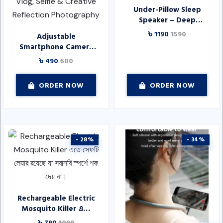
Under-Pillow Sleep
Speaker – Deep
Relaxation Sound
৳ 1190
1590
Adjustable
Device যারা অনিদ্রা বা
Smartphone Camera
হালকা ঘুমের সমস্যায়
Reflection Mirror Clip
৳ 490
600
ভোগেন
– Portable Phone
Camera Mirror
ORDER NOW
ORDER NOW
Attachment for
Travel, Vlog, Selfie &
Creative Reflection
Photography
- 28%
- 34%
Rechargeable Electric
Mosquito Killer এতে
সেফটি লেয়ার রয়েছে যা
৳ 790
1090